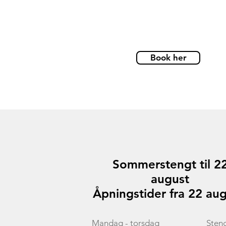
Book her
Sommerstengt til 2
august
​Åpningstider fra 22 aug
Mandag - torsdag
Sten