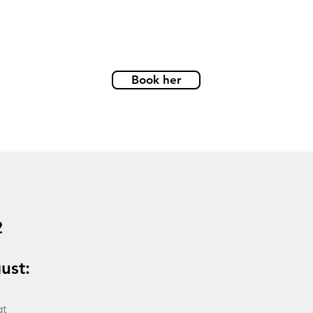
Book her
2
ust:
gt